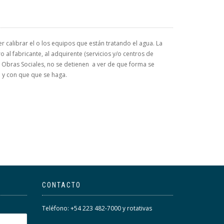
 calibrar el o los equipos que están tratando el agua. La
 al fabricante, al adquirente (servicios y/o centros de
s, Obras Sociales, no se detienen a ver de que forma se
 y con que que se haga.
CONTACTO
Teléfono: +54 223 482-7000 y rotativas