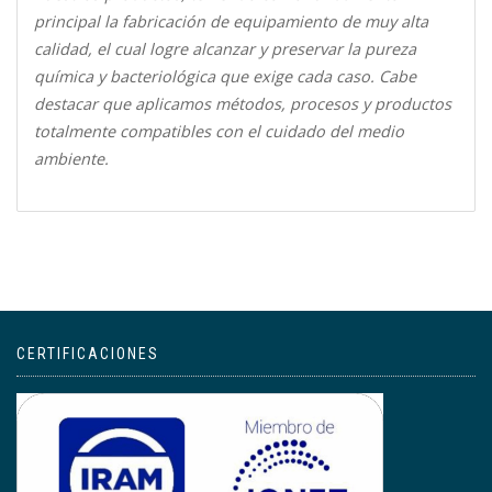
principal la fabricación de equipamiento de muy alta
calidad, el cual logre alcanzar y preservar la pureza
química y bacteriológica que exige cada caso. Cabe
destacar que aplicamos métodos, procesos y productos
totalmente compatibles con el cuidado del medio
ambiente.
CERTIFICACIONES