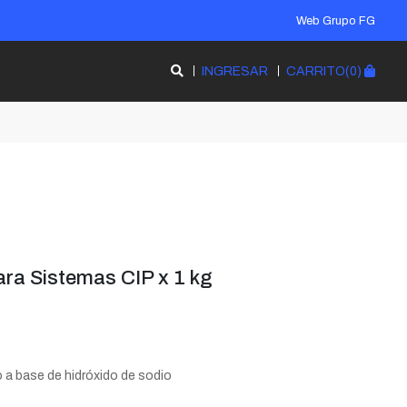
Web Grupo FG
INGRESAR
CARRITO(0)
ara Sistemas CIP x 1 kg
 a base de hidróxido de sodio